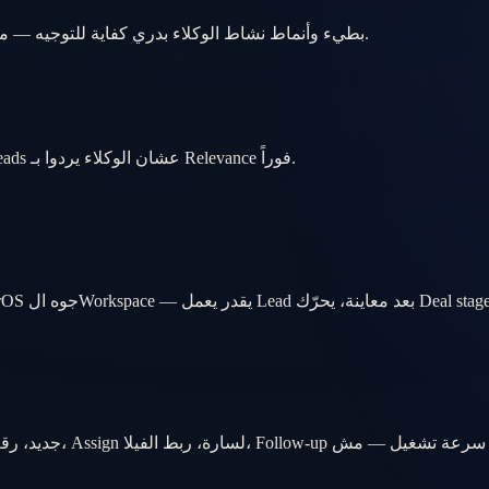
الإدارة تشوف Deals واقفة وFollow-up بطيء وأنماط نشاط الوكلاء بدري كفاية للتوجيه — مش بعد ما الشهر يقفل ضعيف.
AI يلخص Budget المشتري وتفضيل المنطقة والUrgency من الThreads عشان الوكلاء يردوا بـ Relevance فوراً.