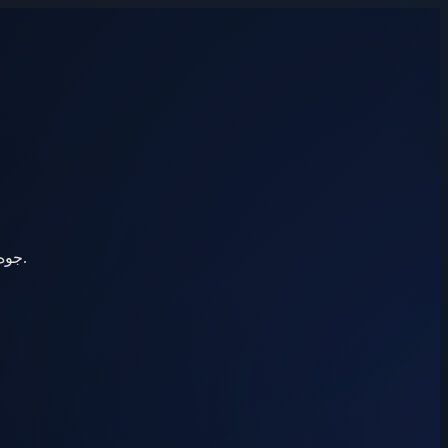
أوامر صوتية وإنشاء Leads وتحريك Deals وProperty matching واستخراج نية واتساب وCEO coaching — AI جوه نظام التشغيل، مش مضاف برّه.