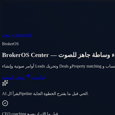
الأسواق
أسئلة
AI Agent
المنتج
الأسعار
دخول
الموبايل
EN
AR
ابدأ مجاناً
ارجع لـ BrokerOS
BrokerOS
BrokerOS C — ذكاء وساطة جاهز للصوت
ابدأ مجاناً
شوف المنصة
AI يقرأ الPipeline الحي قبل ما يقترح الخطوة الجاية.
CEO coaching قبل ما الإيراد يضيع