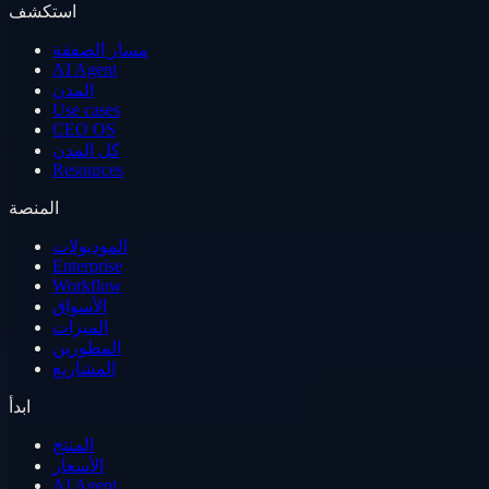
استكشف
مسار الصفقة
AI Agent
المدن
Use cases
CEO OS
كل المدن
Resources
المنصة
الموديولات
Enterprise
Workflow
الأسواق
الميزات
المطورين
المشاريع
ابدأ
المنتج
الأسعار
AI Agent