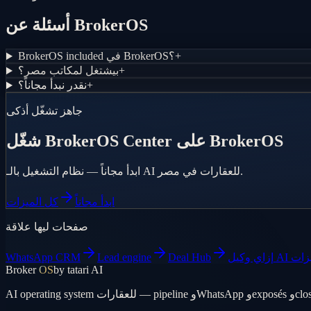
أسئلة عن BrokerOS
+
BrokerOS included في BrokerOS؟
+
بيشتغل لمكاتب مصر؟
+
نقدر نبدأ مجاناً؟
جاهز تشغّل أذكى
شغّل BrokerOS Center على BrokerOS
ابدأ مجاناً — نظام التشغيل بالـ AI للعقارات في مصر.
ابدأ مجاناً
كل الميزات
صفحات ليها علاقة
زات
Deal Hub
Lead engine
WhatsApp CRM
Broker
OS
by tatari AI