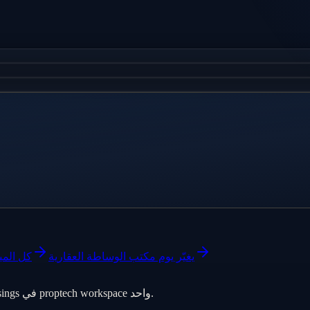
إزاي وكيل AI يغيّر يوم مكتب الوساطة العقارية
كل المي
AI operating system للعقارات — pipeline وWhatsApp وexposés وclosings في proptech workspace واحد.