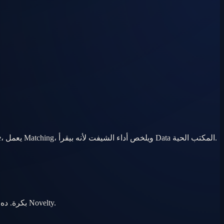
Chatbots عامة مش عارفة Listings وAssignees وDeals واقفة. BrokerOS جوه الWorkspace — يقدر يعمل Lead بعد معاينة، يحرّك Deal stage، يعمل Matching، ويلخص أداء الشيفت لأنه بيقرأ Data المكتب الحية.
الBroker يخرج من زيارة Compound ويتكلم Workflow كامل: Lead جديد، رقم، Assign لسارة، ربط الفيلا، Follow-up بكرة. ده سرعة تشغيل — مش Novelty.