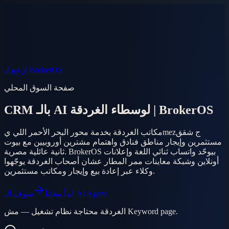
الأسواق
أسئلة
AI Agent
المنتج
الأسعار
دخول
الموبايل
EN
AR
ابدأ مجاناً
ارجع لـ BrokerOS
صفحة السوق المحلي
CRM بالـ AI لوسطاء الغردقة | BrokerOS
مكاتب الغردقة بخدمة محور البحر الأحمر اللي يmezج شقق
مستثمرين وإيجار مناطق فنادق واهتمام مشترين أوروبيين مع بيوت
ثانية عائلية مصرية. BrokerOS بيوحّد واتساب ثنائي اللغة وإعلانات
أونلاين وشبكة معاينات ممر المطار عشان أصحاب الغردقة يوجّهوا
وكلاء عبر إعادة بيع وإيجار ومكاتب مستثمرين.
شوف الـ AI Agent
ابدأ مجاناً
الغردقة محتاجة نظام تشغيل — مش Keyword page.