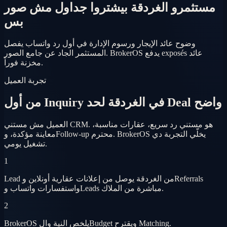
مستثمرو الغردقة بيشتروا جداول مش صور
بس
وضوح عائد الإيجار ورسوم الإدارة في أول رد واتساب يفصل
المستثمر الجاد عن جامع الصور. BrokerOS يدفع exposés عائد
مخزنة فوراً.
تجربة العميل
من أول Inquiry في الغردقة لحد Deal واضح
العميل مش مستني CRM. هو مستني رد سريع، عقارات مناسبة،
معاينة مؤكدة، وFollow-up محترم. BrokerOS يخلّي التجربة دي
تشغيل يومي.
1
Lead من الغردقة يوصل من إعلانات عقارية أونلاين وReferrals
واستفسارات واتساب وLeads مباشرة من الملاك.
2
BrokerOS يلخص النية والBudget ويقترح Matching.