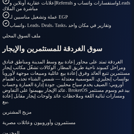
إعلانات عقارية أونلاين وReferrals واستفسارات واتساب وLeads
مباشرة من الملاك
عملة وتشغيل مناسبين لـ EGP
واتساب، Leads، Deals، Tasks، وتقارير في مكان واحد
ملف السوق المحلي
سوق الغردقة للمستثمرين والإيجار
الغردقة تمتد على محاور إعادة بيع وسط المدينة ومناطق فنادق
ومراحل كمبوند ناحية طريق المطار. الوكالات تشغّل مكاتب إيجار
مستثمرين تتبع العائد وفرق إعادة بيع عائلية ومبيعات موجهة لأوروبا
بواتساب إنجليزي. الموسمية معتدلة — شمس الشتاء تجذب اهتمام
أوروبي؛ الصيف يخدم سياح محليين. جودة إدارة العمارة وحساب
عائد الإيجار بيهيمنوا على التفاوض. BrokerOS بيدعم وسوم مستثمر
ومسارات ثنائية اللغة وملاحظات عائد ولوحات إيجار مقابل إعادة
بيع.
مزيج المشترين
مستثمرون وأوروبيون وعائلات مصرية
المخزون