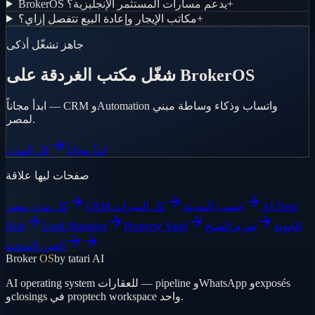
+
BrokerOS يدعم مسارات المستثمر الإنجليزية؟
+
مكاتب الإيجار وإعادة البيع تتفصل إزاي؟
جاهز تشغّل أذكى
شغّل مكتب الغردقة على BrokerOS
ابدأ مجاناً — CRM وAutomation واتساب وذكاء وساطة مبني
لمصر.
ابدأ مجاناً
كل المدن
صفحات ليها علاقة
AI Deal
CRM حسب المدينة
كل الميزات
كل مدن مصر
الجونة
شرم الشيخ
Property Vault
Lead Manager
Hub
العين السخنة
Broker
OS
by tatari AI
AI operating system للعقارات — pipeline وWhatsApp وexposés
وclosings في proptech workspace واحد.