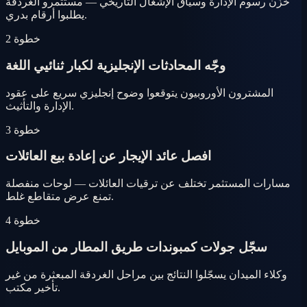
خزّن رسوم الإدارة وسياق الإشغال التاريخي — مستثمرو الغردقة
يطلبوا أرقام بدري.
خطوة 2
وجّه المحادثات الإنجليزية لكبار ثنائيي اللغة
المشترون الأوروبيون يتوقعوا وضوح إنجليزي سريع على عقود
الإدارة والتأثيث.
خطوة 3
افصل عائد الإيجار عن إعادة بيع العائلات
مسارات المستثمر تختلف عن ترقيات العائلات — لوحات منفصلة
تمنع عرض متقاطع غلط.
خطوة 4
سجّل جولات كمبوندات طريق المطار من الموبايل
وكلاء الميدان يسجّلوا النتائج بين مراحل الغردقة المبعثرة من غير
تأخير مكتب.