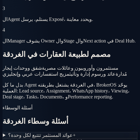
3
الAgent يستلم، يرسل Exposé، ويحدد معاينة.
4
الManager يشوف Owner والStage والNext action في Deal Hub.
مصمم لطبيعة العقارات في الغردقة
مستثمرون وأوروبيون وعائلات مصرية
شقق ووحدات إيجار
مُدارة
عائد ورسوم إدارة وتأثيث
مزيج استفسارات عربي وإنجليزي
بدل ما كل Agent في الغردقة يشتغل بطريقته، BrokerOS يوحّد
العملية: Lead source، Assignment، WhatsApp history، Viewing،
Deal stage، Tasks، Documents، وPerformance reporting.
أسئلة الوسطاء
أسئلة وسطاء الغردقة
+
عوائد المستثمر تتتبع لكل وحدة؟