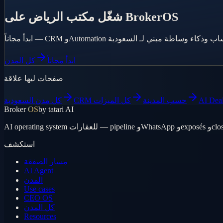
شغّل مكتب الرياض على BrokerOS
ابدأ مجاناً
كل المدن
صفحات ليها علاقة
AI Dea
CRM حسب المدينة
كل الميزات
كل مدن السعودية
Broker
OS
by tatari AI
استكشف
مسار الصفقة
AI Agent
المدن
Use cases
CEO OS
كل المدن
Resources