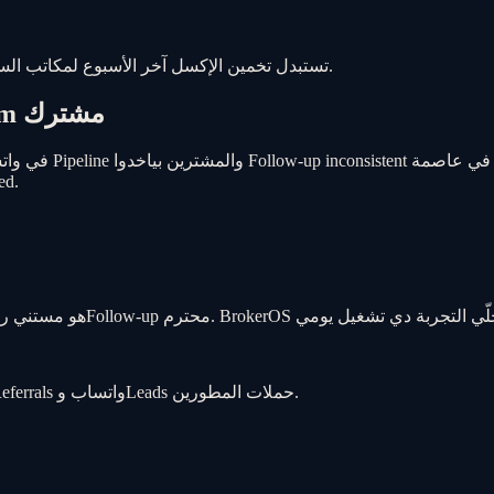
Shift reports وKPIs Response time وDashboards صحة Pipeline تستبدل تخمين الإكسل آخر الأسبوع لمكاتب السعودية.
ليه وسطاء الرياض محتاجين Operating system مشترك
للعملاء وأداء 
Lead من الرياض يوصل من إعلانات عقارية أونلاين وإعلانات مبوبة وReferrals واتساب وLeads حملات المطورين.