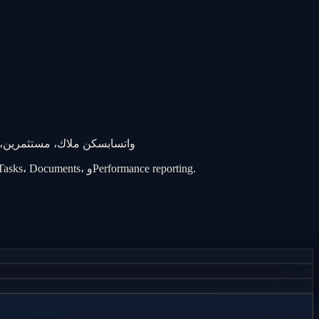
إعلانات أونلاين، Referrals، Walk-ins، واتساب
سكن ملاك، مستثمرين، 
بدل ما كل Agent في الرياض يشتغل بطريقته، BrokerOS يوحّد العملية: Lead source، Assignment، WhatsApp history، Viewing، Deal stage، Tasks، Documents، وPerformance reporting.