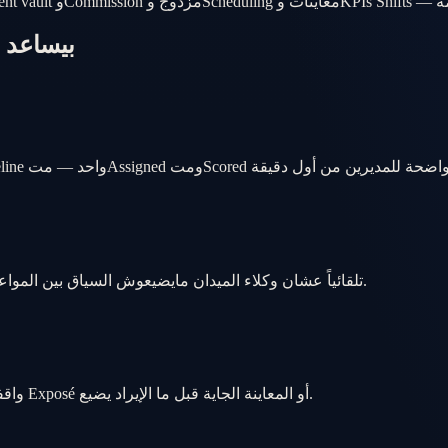
إزاي kerOS
Schedule Tours، سجّل النتائج من الموبايل، واعمل Follow-up tasks تلقائياً عشان وكلاء الميدان مايضيعوش السياق بين المواعيد.
BrokerOS يلخص نية المشتري، ينبّه على Stages واقفة، ويقترح الاتصال أو Exposé أو المعاينة الجاية قبل ما الإيراد يضيع.