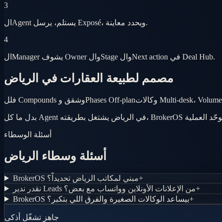
3
الAgent يستلم، يرسل Exposé، ويحدد معاينة.
4
الManager يشوف Owner والStage والNext action في Deal Hub.
مصمم لطبيعة العقارات في الرياض
فلل Compounds وشقق وPhases Off-plan
أسئلة الوسطاء
أسئلة وسطاء الرياض
+
BrokerOS مبني لمكاتب الرياض تحديداً؟
+
نقدر ندير Leads من الإعلانات الأونلاين وواتساب مع بعض؟
+
BrokerOS بيساعد الوكالات الصغيرة والفرق اللي بتكبر؟
جاهز تشغّل أذكى