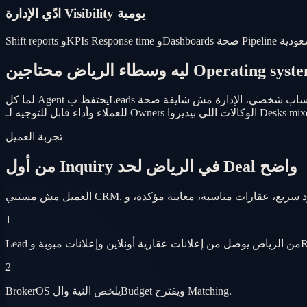
ادّي الإدارة Visibility يومية
لما كل Agent يحتفظ بLeads في واتساب شخصي، الإدارة مش شايفة صحة Pipeline والمشترين بياخدوا Follow-up inconsistent في عاصمة Velocity Inquiries عالية. OS مشترك بيصلح الاتنين — رد أسرع
قابل للتوجيه لـ Owners الوكالات اللي بيديروا Desks mixed.
تجربة العميل
من أول Inquiry في الرياض لحد Deal واضح
1
2
BrokerOS يلخص النية والBudget ويقترح Matching.