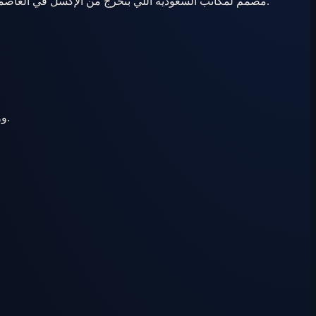
Deal boards لـ Sales فلل وResale شقق وMandates Off-plan وDocument vault وCommission مزدوج وScheduling معاينات وKPIs Shifts — مصمم لمكاتب السعودية اللي بتخرج من الإكسل في العاصمة.
Leads من الإعلانات الأونلاين والWalk-ins ورسائل واتساب تدخل Pipeline واحد — متAssigned ومتScored وواضحة للمديرين من أول دقيقة.