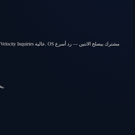
العميل مش مستني CRM. هو مستني رد سريع، عقارات مناسبة، معاينة مؤكدة، وFollow-up محترم. BrokerOS يخلّي التجربة دي تشغيل يومي.