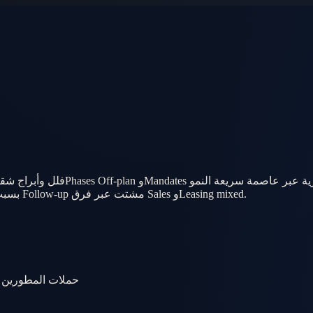
لـ AI OS واحد — عشان Owners Desks الرياض مايخسروش Deals بسبب Follow-up مشتت عبر فرق Sales وLeasing mixed.
إعلانات عقارية أونلاين وإعلانات مبوبة وReferrals واتساب وLeads حملات المطورين