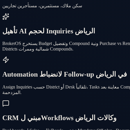
سكن ملاك، مستثمرين، مستأجرين تجاريين
تأهيل AI لحجم Inquiries الرياض
BrokerOS يستخرج Budget وتفضيل Compound ونية Purchase vs Rental من واتساب وردود إعلانات أونلاين — وبعدين يرتّب Leads عشان وكلاء الرياض يركزوا على Buyers الأقرب لمعاينة الأسبوع ده في
Districts شمالية وممرات Compounds.
Automation لانضباط Follow-up في الرياض
Assign Inquiries حسب District أو Desk تلقائياً، Tasks معاينة بعد Compound tours، وتنبيهات Manager لما Response times تنزلق على Threads فلل عالية القيمة — بدل تذكيرات يدوية على Sales floors الرياض
المزدحمة.
CRM مبني لWorkflows وكالات الرياض