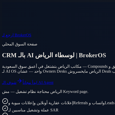
الأسواق
أسئلة
AI Agent
المنتج
الأسعار
دخول
الموبايل
EN
AR
ابدأ مجاناً
ارجع لـ BrokerOS
صفحة السوق المحلي
CRM بالـ AI لوسطاء الرياض | BrokerOS
مكاتب الرياض بتشتغل في أعمق سوق السعودية — Compounds فلل وأبراج شقق وPhases Off-plan وMandates تجارية عبر عاصمة سريعة النمو. BrokerOS بيحوّل Inquiries أونلاين وReferrals وThreads واتساب
شوف الـ AI Agent
ابدأ مجاناً
الرياض محتاجة نظام تشغيل — مش Keyword page.
عملة وتشغيل مناسبين لـ SAR