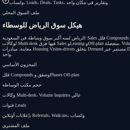
واتساب، Leads، Deals، Tasks، وتقارير في مكان واحد
ملف السوق المحلي
هيكل سوق الرياض للوسطاء
الرياض لسه أكبر سوق وساطة في السعودية: Sales فلل Compounds وResale شقق في Districts شمالية ونشاط Off-plan ثابت وDemand تجاري متنامي على محاور رئيسية. المكاتب من محلات Owner-led
لوكالات Multi-desk فيها فرق Sales وLeasing وOff-plan منفصلة. Volume Inquiries بيجي من إعلانات أونلاين وReferrals وسلوك مشترين واتساب-first — غالباً المشتري بيقارن وكالات متعددة قبل ما يحجز
معاينة. مبادرات Housing Vision-driven بتخلق Demand مستمر عبر Districts جديدة. BrokerOS بيتماشى مع هيكل Desks الرياض: Assignment rules وسجلات معاينات وDeal boards وتقارير إدارية في Workspace
واحد.
المخزون الأساسي
فلل Compounds وشقق وPhases Off-plan
حجم مكتب الوساطة
وكالات Multi-desk، Volume Inquiries عالي
قنوات Leads
إعلانات أونلاين، Referrals، Walk-ins، واتساب
ملف المشتري