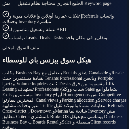
الخليج التجاري محتاجة نظام تشغيل — مش Keyword page.
إعلانات عقارية أونلاين وإعلانات مبوبة وReferrals واتساب
وحملات Inventory مباشرة
عملة وتشغيل مناسبين لـ AED
واتساب، Leads، Deals، Tasks، وتقارير في مكان واحد
ملف السوق المحلي
هيكل سوق بيزنس باي للوسطاء
مكاتب Business Bay بتتعامل مع Rentals شقق Canal-side وResale
بقيادة مستثمرين حيث Tenants Professional وبائعين Portfolio
بيدفعوا Volume Inquiries ثابت. Desks غالباً مقسومة بين فرق
Leasing تستهدف Professionals شباب ووكلاء Sales بيتعاملوا مع
Exits مستثمرين. Inventory أبراج Homogeneous بس Competitive —
المشترين بيقارنوا Canal views وParking allocation وService charges
عبر وحدات مشابهة. Traffic معاينات مساءً والويكند ثقيل. Referrals
Cross-district لDowntown وMarina شائعة لما Inventory مش
مطابق Criteria المشتري. BrokerOS بيتماشى مع هيكل Dual-desk
Business Bay بBoards Rental وSales منفصلة وClient records
موحّدة.