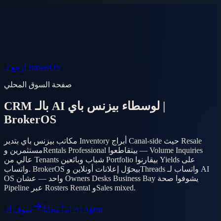
الأسواق
أسئلة
AI Agent
المنتج
الأسعار
دخول
الموبايل
EN
AR
ابدأ مجاناً
ارجع لـ BrokerOS
صفحة السوق المحلي
CRM بالـ AI لوسطاء بيزنس باي |
BrokerOS
مكاتب بيزنس باي بتدير Inventory أبراج Canal-side حيث Resale
مستثمرين وRentals Professional بيتقاطعوا — Volume Inquiries
عالي من Tenants شباب وبائعين Portfolio بيقارنوا Yields على
واتساب. BrokerOS بيحوّل إعلانات أونلاين وThreads واتساب لـ AI
OS واحد — عشان Owners Desks Business Bay يشوفوا صحة
Pipeline عبر Rosters Rental وSales mixed.
شوف الـ AI Agent
ابدأ مجاناً