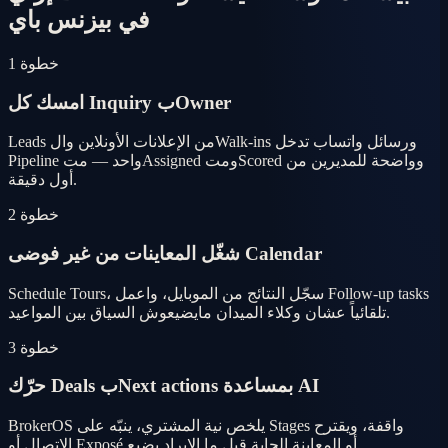
في بيزنس باي
خطوة 1
امسك كل Inquiry بOwner
Leads من الإعلانات الأونلاين والWalk-ins ورسائل واتساب تدخل
Pipeline واحد — متAssigned ومتScored وواضحة للمديرين من
أول دقيقة.
خطوة 2
شغّل المعاينات من غير فوضى Calendar
Schedule Tours، سجّل النتائج من الموبايل، واعمل Follow-up tasks
تلقائياً عشان وكلاء الميدان مايضيعوش السياق بين المواعيد.
خطوة 3
حرّك Deals بNext actions بمساعدة AI
BrokerOS يلخص نية المشتري، ينبّه على Stages واقفة، ويقترح
الاتصال أو Exposé أو المعاينة الجاية قبل ما الإيراد يضيع.