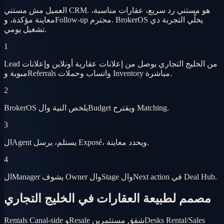
العميل مش مستني CRM. هو مستني رد سريع، عقارات مناسبة،
معاينة مؤكدة، وFollow-up محترم. BrokerOS يخلّي التجربة دي
تشغيل يومي.
1
Lead من الخليج التجاري يوصل من إعلانات عقارية أونلاين وإعلانات
مبوبة وReferrals واتساب وحملات Inventory مباشرة.
2
BrokerOS يلخص النية والBudget ويقترح Matching.
3
الAgent يستلم، يرسل Exposé، ويحدد معاينة.
4
الManager يشوف Owner والStage والNext action في Deal Hub.
مصمم لطبيعة العقارات في الخليج التجاري
Desks Rental/Sales
Rentals Canal-side وResale شقق مستثمرين