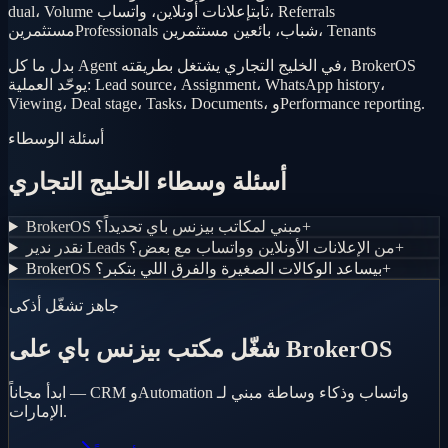
dual، Volume ثابت
إعلانات أونلاين، واتساب، Referrals
Professionals شباب، بائعين مستثمرين، Tenants
مستثمرين
بدل ما كل Agent في الخليج التجاري يشتغل بطريقته، BrokerOS
يوحّد العملية: Lead source، Assignment، WhatsApp history،
Viewing، Deal stage، Tasks، Documents، وPerformance reporting.
أسئلة الوسطاء
أسئلة وسطاء الخليج التجاري
+
BrokerOS مبني لمكاتب بيزنس باي تحديداً؟
+
نقدر ندير Leads من الإعلانات الأونلاين وواتساب مع بعض؟
+
BrokerOS بيساعد الوكالات الصغيرة والفرق اللي بتكبر؟
جاهز تشغّل أذكى
شغّل مكتب بيزنس باي على BrokerOS
ابدأ مجاناً — CRM وAutomation واتساب وذكاء وساطة مبني لـ
الإمارات.