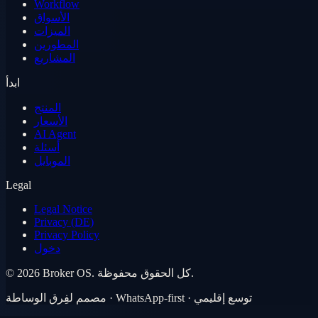
Workflow
الأسواق
الميزات
المطورين
المشاريع
ابدأ
المنتج
الأسعار
AI Agent
أسئلة
الموبايل
Legal
Legal Notice
Privacy (DE)
Privacy Policy
دخول
كل الحقوق محفوظة.
Broker OS.
2026
©
مصمم لفِرق الوساطة · WhatsApp-first · توسع إقليمي