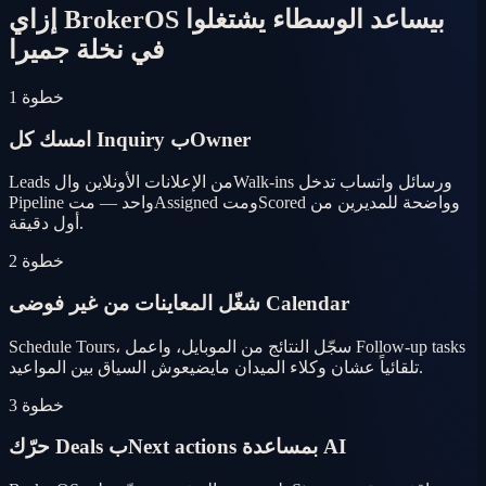
إزاي BrokerOS بيساعد الوسطاء يشتغلوا
في نخلة جميرا
خطوة 1
امسك كل Inquiry بOwner
Leads من الإعلانات الأونلاين والWalk-ins ورسائل واتساب تدخل
Pipeline واحد — متAssigned ومتScored وواضحة للمديرين من
أول دقيقة.
خطوة 2
شغّل المعاينات من غير فوضى Calendar
Schedule Tours، سجّل النتائج من الموبايل، واعمل Follow-up tasks
تلقائياً عشان وكلاء الميدان مايضيعوش السياق بين المواعيد.
خطوة 3
حرّك Deals بNext actions بمساعدة AI