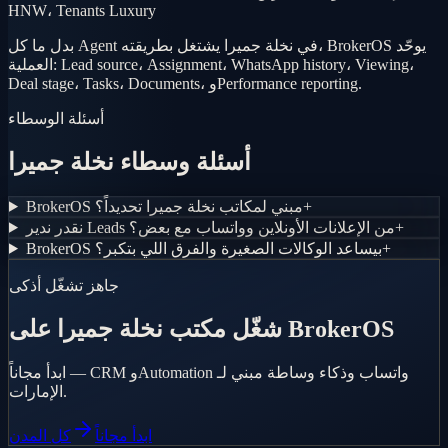
HNW، Tenants Luxury
بدل ما كل Agent في نخلة جميرا يشتغل بطريقته، BrokerOS يوحّد
العملية: Lead source، Assignment، WhatsApp history، Viewing،
Deal stage، Tasks، Documents، وPerformance reporting.
أسئلة الوسطاء
أسئلة وسطاء نخلة جميرا
+
BrokerOS مبني لمكاتب نخلة جميرا تحديداً؟
+
نقدر ندير Leads من الإعلانات الأونلاين وواتساب مع بعض؟
+
BrokerOS بيساعد الوكالات الصغيرة والفرق اللي بتكبر؟
جاهز تشغّل أذكى
شغّل مكتب نخلة جميرا على BrokerOS
ابدأ مجاناً — CRM وAutomation واتساب وذكاء وساطة مبني لـ
الإمارات.
ابدأ مجاناً
كل المدن