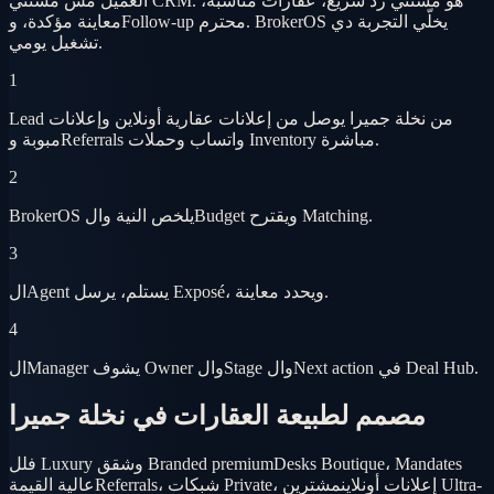
العميل مش مستني CRM. هو مستني رد سريع، عقارات مناسبة،
معاينة مؤكدة، وFollow-up محترم. BrokerOS يخلّي التجربة دي
تشغيل يومي.
1
Lead من نخلة جميرا يوصل من إعلانات عقارية أونلاين وإعلانات
مبوبة وReferrals واتساب وحملات Inventory مباشرة.
2
BrokerOS يلخص النية والBudget ويقترح Matching.
3
الAgent يستلم، يرسل Exposé، ويحدد معاينة.
4
الManager يشوف Owner والStage والNext action في Deal Hub.
مصمم لطبيعة العقارات في نخلة جميرا
Desks Boutique، Mandates
فلل Luxury وشقق Branded premium
Referrals، شبكات Private، إعلانات أونلاين
مشترين Ultra-
عالية القيمة