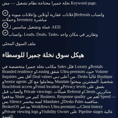
نخلة جميرا محتاجة نظام تشغيل — مش Keyword page.
إعلانات عقارية أونلاين وإعلانات مبوبة وReferrals واتساب
وحملات Inventory مباشرة
عملة وتشغيل مناسبين لـ AED
واتساب، Leads، Deals، Tasks، وتقارير في مكان واحد
ملف السوق المحلي
هيكل سوق نخلة جميرا للوسطاء
مكاتب نخلة جميرا متخصصة في Sales فلل Luxury وRentals
Branded residence وLeasing شقق Ultra-premium حيث Volume
Inquiries أقل بس Deal values من أعلى دبي. Desks غالباً Boutique
وSenior agents بيتعاملوا مع كل Mandate شخصياً. المشترين بيبحثوا
Beachfront access وFrond location وPrivacy levels بعمق على
واتساب قبل Private viewings. شبكات Referral وClients متكررين
بيدفعوا Share كبير من Business. Response quality أهم من Speed —
بس Silence لسه بيخسر Mandates لDesks Palm منافسة.
BrokerOS بيدعم Workflows Ultra-premium بClient history
وPrivate viewing logs وVisibility Owner على Pipeline stages عالية
القيمة.