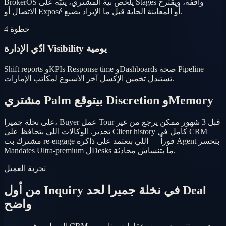
BrokerOS يلخص نية المشتري، ينبّه على Stages واقفة، ويقترح
الاتصال أو Exposé أو المعاينة الجاية قبل ما الإيراد يضيع.
خطوة 4
ادّي الإدارة Visibility يومية
Shift reports وKPIs Response time وDashboards صحة Pipeline
تستبدل تخمين الإكسل آخر الأسبوع لمكاتب الإمارات.
مشتري Palm بيتوقع Discretion وMemory
على نخلة جميرا، Buyer عمل Tour قبل 3 شهور ممكن يرجع من غير
تحذير. الوكالات اللي بتحافظ على Client history كامل في CRM
مشترك بت re-engage فوراً — اللي بتعتمد على ذاكرة Agent بتخسر
Mandates Ultra-premium لDesks ما بتنساش محادثة.
تجربة العميل
من أول Inquiry في نخلة جميرا لحد Deal
واضح