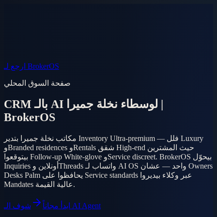
الأسواق
أسئلة
AI Agent
المنتج
الأسعار
دخول
الموبايل
EN
AR
ابدأ مجاناً
ارجع لـ BrokerOS
صفحة السوق المحلي
CRM بالـ AI لوسطاء نخلة جميرا |
BrokerOS
مكاتب نخلة جميرا بتدير Inventory Ultra-premium — فلل Luxury
وBranded residences وRentals شقق High-end حيث المشترين
بيتوقعوا Follow-up White-glove وService discreet. BrokerOS بيحوّل
Inquiries أونلاين وThreads واتساب لـ AI OS واحد — عشان Owners
Desks Palm يحافظوا على Service standards عبر وكلاء بيديروا
Mandates عالية القيمة.
شوف الـ AI Agent
ابدأ مجاناً