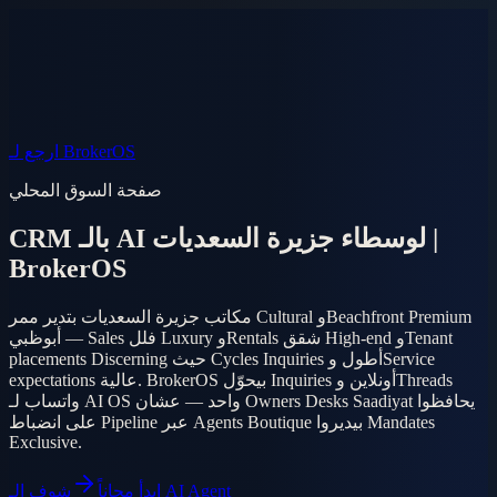
الأسواق
أسئلة
AI Agent
المنتج
الأسعار
دخول
الموبايل
EN
AR
ابدأ مجاناً
ارجع لـ BrokerOS
صفحة السوق المحلي
CRM بالـ AI لوسطاء جزيرة السعديات |
BrokerOS
مكاتب جزيرة السعديات بتدير ممر Cultural وBeachfront Premium
أبوظبي — Sales فلل Luxury وRentals شقق High-end وTenant
placements Discerning حيث Cycles Inquiries أطول وService
expectations عالية. BrokerOS بيحوّل Inquiries أونلاين وThreads
واتساب لـ AI OS واحد — عشان Owners Desks Saadiyat يحافظوا
على انضباط Pipeline عبر Agents Boutique بيديروا Mandates
Exclusive.
شوف الـ AI Agent
ابدأ مجاناً