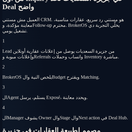
Deal واضح
العميل مش مستني CRM. هو مستني رد سريع، عقارات مناسبة،
معاينة مؤكدة، وFollow-up محترم. BrokerOS يخلّي التجربة دي
تشغيل يومي.
1
Lead من جزيرة السعديات يوصل من إعلانات عقارية أونلاين
وإعلانات مبوبة وReferrals واتساب وحملات Inventory مباشرة.
2
BrokerOS يلخص النية والBudget ويقترح Matching.
3
الAgent يستلم، يرسل Exposé، ويحدد معاينة.
4
الManager يشوف Owner والStage والNext action في Deal Hub.
مصمم لطبيعة العقارات في جزيرة