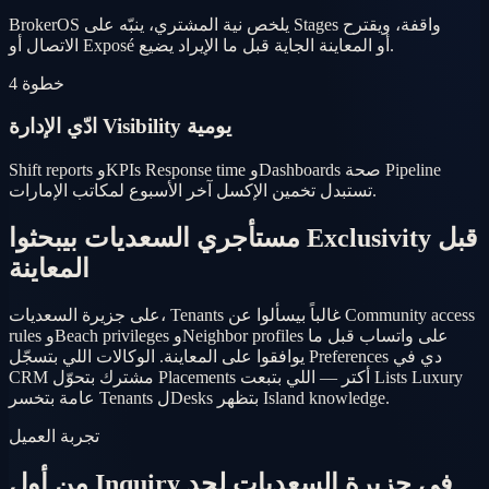
BrokerOS يلخص نية المشتري، ينبّه على Stages واقفة، ويقترح
الاتصال أو Exposé أو المعاينة الجاية قبل ما الإيراد يضيع.
خطوة 4
ادّي الإدارة Visibility يومية
Shift reports وKPIs Response time وDashboards صحة Pipeline
تستبدل تخمين الإكسل آخر الأسبوع لمكاتب الإمارات.
مستأجري السعديات بيبحثوا Exclusivity قبل
المعاينة
على جزيرة السعديات، Tenants غالباً بيسألوا عن Community access
rules وBeach privileges وNeighbor profiles على واتساب قبل ما
يوافقوا على المعاينة. الوكالات اللي بتسجّل Preferences دي في
CRM مشترك بتحوّل Placements أكتر — اللي بتبعت Lists Luxury
عامة بتخسر Tenants لDesks بتظهر Island knowledge.
تجربة العميل
من أول Inquiry في جزيرة السعديات لحد