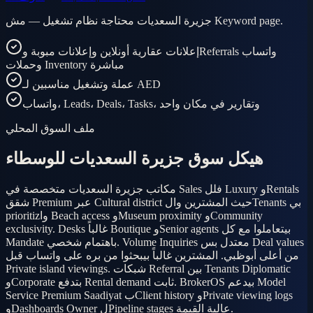
جزيرة السعديات محتاجة نظام تشغيل — مش Keyword page.
إعلانات عقارية أونلاين وإعلانات مبوبة وReferrals واتساب
وحملات Inventory مباشرة
عملة وتشغيل مناسبين لـ AED
واتساب، Leads، Deals، Tasks، وتقارير في مكان واحد
ملف السوق المحلي
هيكل سوق جزيرة السعديات للوسطاء
مكاتب جزيرة السعديات متخصصة في Sales فلل Luxury وRentals
شقق Premium عبر Cultural district حيث المشترين والTenants بي
prioritizوا Beach access وMuseum proximity وCommunity
exclusivity. Desks غالباً Boutique وSenior agents بيتعاملوا مع كل
Mandate باهتمام شخصي. Volume Inquiries معتدل بس Deal values
من أعلى أبوظبي. المشترين غالباً بيبحثوا من بره على واتساب قبل
Private island viewings. شبكات Referral بين Tenants Diplomatic
وCorporate بتدفع Rental demand ثابت. BrokerOS بيدعم Model
Service Premium Saadiyat بClient history وPrivate viewing logs
وDashboards Owner لPipeline stages عالية القيمة.