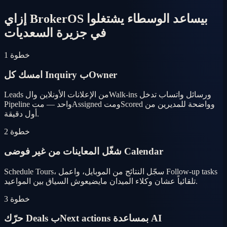
إزاي BrokerOS بيساعد الوسطاء يشتغلوا
في جزيرة السعديات
خطوة 1
امسك كل Inquiry بOwner
Leads من الإعلانات الأونلاين والWalk-ins ورسائل واتساب تدخل
Pipeline واحد — متAssigned ومتScored وواضحة للمديرين من
أول دقيقة.
خطوة 2
شغّل المعاينات من غير فوضى Calendar
Schedule Tours، سجّل النتائج من الموبايل، واعمل Follow-up tasks
تلقائياً عشان وكلاء الميدان مايضيعوش السياق بين المواعيد.
خطوة 3
حرّك Deals بNext actions بمساعدة AI