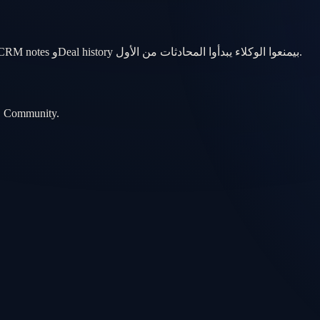
المشترين غالباً بيقارنوا Sedra وWarefa وCommunities ROSHN تانية. CRM notes وDeal history بيمنعوا الوكلاء يبدأوا المحادثات من الأول.
الإدارة تشوف صحة Pipeline مجمّعة حتى لو الوكلاء متخصصين حسب Community.