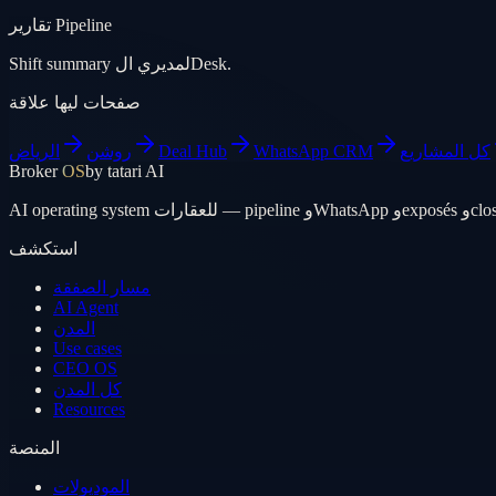
تقارير Pipeline
Shift summary لمديري الDesk.
صفحات ليها علاقة
كل المشاريع
WhatsApp CRM
Deal Hub
روشن
الرياض
Broker
OS
by tatari AI
استكشف
مسار الصفقة
AI Agent
المدن
Use cases
CEO OS
كل المدن
Resources
المنصة
الموديولات