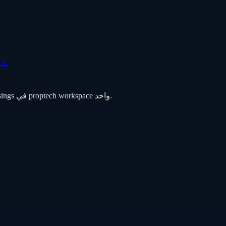
AI operating system للعقارات — pipeline وWhatsApp وexposés وclosings في proptech workspace واحد.