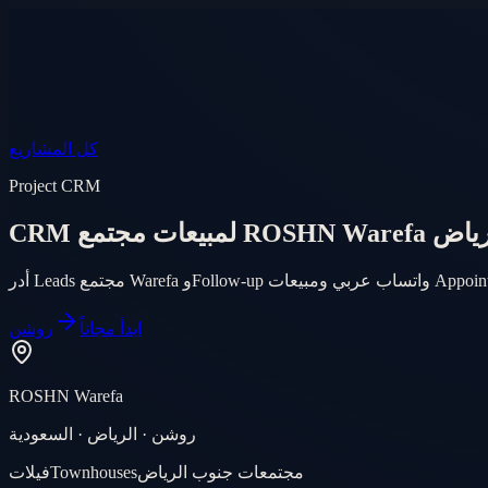
الأسواق
أسئلة
AI Agent
المنتج
الأسعار
دخول
الموبايل
EN
AR
ابدأ مجاناً
كل المشاريع
Project CRM
ROSHN War في الرياض
ابدأ مجاناً
روشن
ROSHN Warefa
روشن · الرياض · السعودية
مجتمعات جنوب الرياض
Townhouses
فيلات