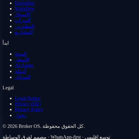
Enterprise
Workflow
الأسواق
الميزات
المطورين
المشاريع
ابدأ
المنتج
الأسعار
AI Agent
أسئلة
الموبايل
Legal
Legal Notice
Privacy (DE)
Privacy Policy
دخول
كل الحقوق محفوظة.
Broker OS.
2026
©
مصمم لفِرق الوساطة · WhatsApp-first · توسع إقليمي