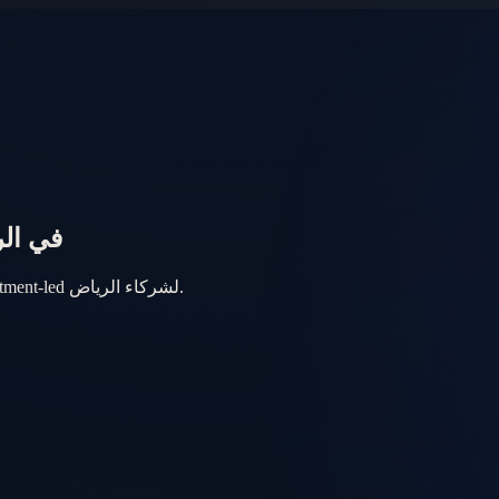
CRM لمبيعات مجتمع efa
أدر Leads مجتمع Warefa وFollow-up واتساب عربي ومبيعات Appointment-led لشركاء الرياض.