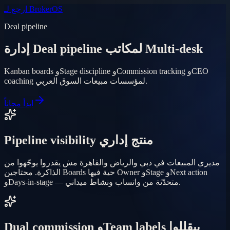
ارجع لـ BrokerOS
Deal pipeline
إدارة Deal pipeline لمكاتب Multi-desk
Kanban boards وStage discipline وCommission tracking وCEO
coaching لمؤسسات مبيعات السوق العربي.
ابدأ مجاناً
Pipeline visibility منتج إداري
مديري المبيعات في دبي والرياض والقاهرة مش يقدروا يوجّهوا من
الذاكرة. محتاجين Boards حية فيها Owner وStage وNext action
وDays-in-stage — متحدّثة من واتساب ونشاط ميداني.
Dual commission وTeam labels بيقللوا