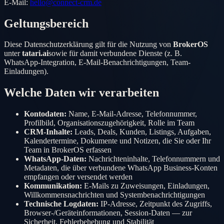
E-Mail:
hello@connect-crm.de
Geltungsbereich
Diese Datenschutzerklärung gilt für die Nutzung von
BrokerOS
unter
tatari.ai
sowie für damit verbundene Dienste (z. B.
WhatsApp-Integration, E-Mail-Benachrichtigungen, Team-
Einladungen).
Welche Daten wir verarbeiten
Kontodaten:
Name, E-Mail-Adresse, Telefonnummer,
Profilbild, Organisationszugehörigkeit, Rolle im Team
CRM-Inhalte:
Leads, Deals, Kunden, Listings, Aufgaben,
Kalendertermine, Dokumente und Notizen, die Sie oder Ihr
Team in
BrokerOS
erfassen
WhatsApp-Daten:
Nachrichteninhalte, Telefonnummern und
Metadaten, die über verbundene WhatsApp Business-Konten
empfangen oder versendet werden
Kommunikation:
E-Mails zu Zuweisungen, Einladungen,
Willkommensnachrichten und Systembenachrichtigungen
Technische Logdaten:
IP-Adresse, Zeitpunkt des Zugriffs,
Browser-/Geräteinformationen, Session-Daten — zur
Sicherheit, Fehlerbehebung und Stabilität